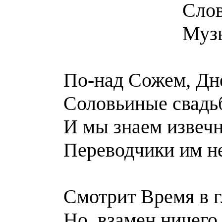
Слов
Музы
По-над Сожем, Дн
Соловьиные свад
И мы знаем извечн
Переводчики им н
Смотрит Время в г
Но, взамен ничего 