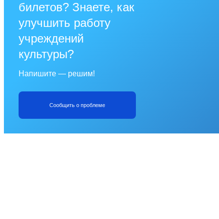
билетов? Знаете, как
улучшить работу
учреждений
культуры?
Напишите — решим!
Сообщить о проблеме