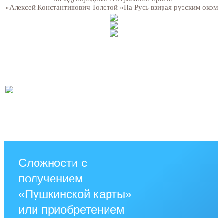
«Алексей Константинович Толстой «На Русь взирая русским око
Сложности с
получением
«Пушкинской карты»
или приобретением