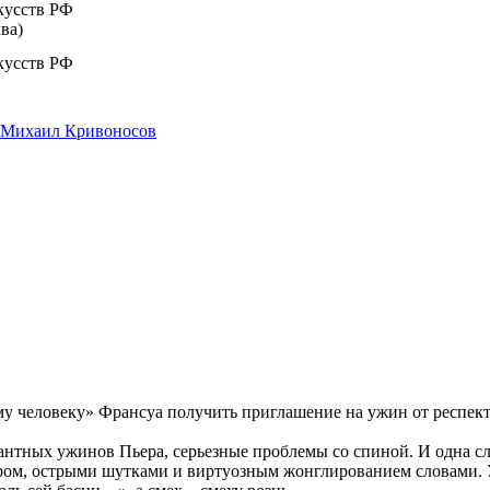
кусств РФ
ва)
кусств РФ
Михаил Кривоносов
 человеку» Франсуа получить приглашение на ужин от респекта
антных ужинов Пьера, серьезные проблемы со спиной. И одна слу
ом, острыми шутками и виртуозным жонглированием словами. У