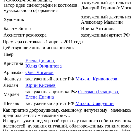
заслуженный деятель ис
автор идеи сценографии и костюмов,
Дмитрий Горник (г.Моск
музыкального оформления
заслуженный деятель ис
Художник
Александр Малыгин
Балетмейстер
Ирина Антипова
Ассистент режиссера
заслуженный артист РФ
Премьера состоялась 1 апреля 2011 года
Действующие лица и исполнители:
Пьер
Елена Дигина
,
Кристина
Юлия Филиппова
Аршамбо
Олег Чиганов
Франсуа
заслуженный артист РФ
Михаил Кривоносов
Лёблан
Юрий Киселев
заслуженная артистка РФ
Светлана Рязанцева
,
Марлен
Елена Дигина
Шёваль
заслуженный артист РФ
Михаил Лаврушин
Как приятно добродушному, смешному, непутевому «маленькому
предполагается с «изюминкой»…
И вдруг…ужин под угрозой срыва - у главного собирателя пик
нелепостей, дурацких ситуаций, облагороженных тонким юмор