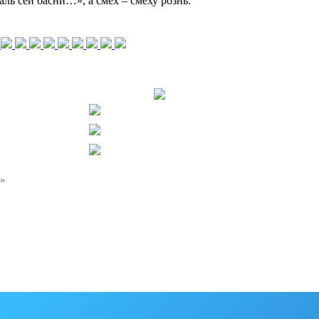
ль сей басни…», а смех – смеху рознь.
м»