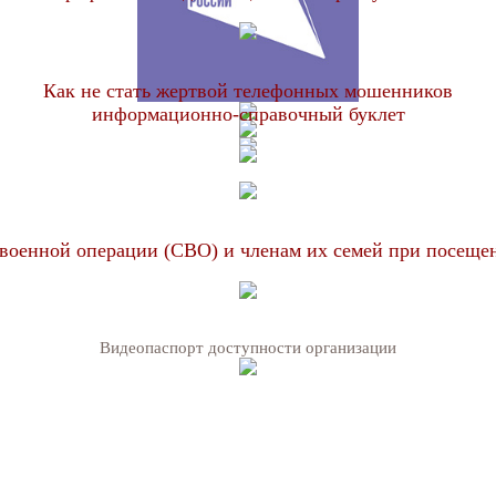
Как не стать жертвой телефонных мошенников
информационно-справочный буклет
военной операции (СВО) и членам их семей при посеще
Видеопаспорт доступности организации