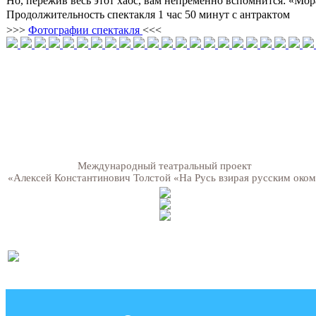
Но, пережив весь этот хаос, вам непременно вспомнится: «Мора
Продолжительность спектакля 1 час 50 минут с антрактом
>>>
Фотографии спектакля
<<<
Международный театральный проект
«Алексей Константинович Толстой «На Русь взирая русским око