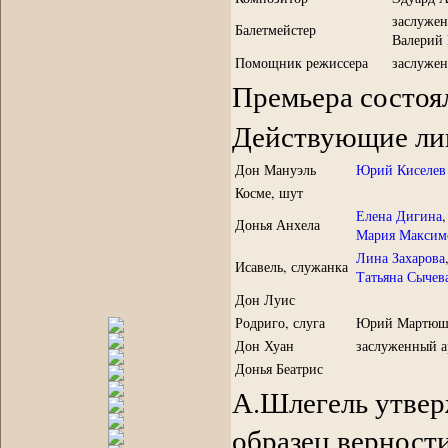
заслужен
Балетмейстер
Валерий
Помощник режиссера
заслужен
Премьера состоял
Действующие лиц
Дон Мануэль
Юрий Киселев
Косме, шут
Елена Дигина
,
Донья Анхела
Мария Максим
Лина Захарова
Исавель, служанка
Татьяна Сычев
Дон Луис
Родриго, слуга
Юрий Мартю
Дон Хуан
заслуженный 
Донья Беатрис
А.Шлегель утвер
образец верности