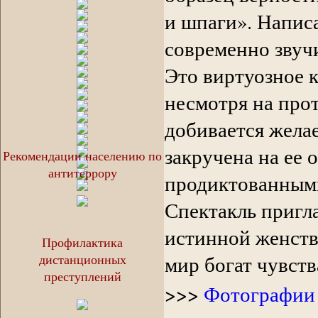
и шпаги». Написа
современно звучи
Это виртуозное к
несмотря на про
добивается жела
закручена на ее 
Рекомендации населению по
антитеррору
продиктованным
Спектакль пригл
истинной женств
Профилактика
дистанционных
мир богат чувств
преступлений
>>>
Фотографии