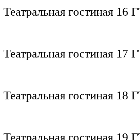
Театральная гостиная 16 
Театральная гостиная 17 
Театральная гостиная 18 
Театральная гостиная 19 