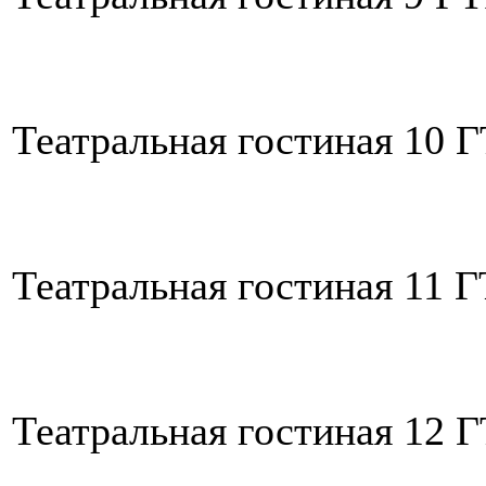
Театральная гостиная 10 
Театральная гостиная 11 
Театральная гостиная 12 