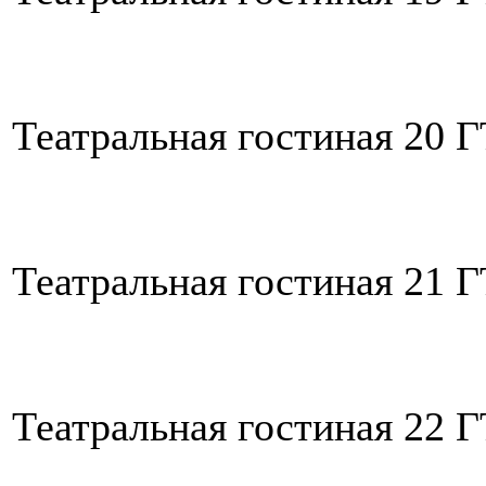
Театральная гостиная 20 
Театральная гостиная 21 
Театральная гостиная 22 