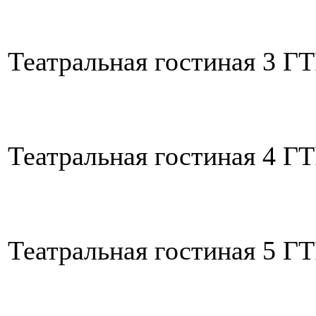
Театральная гостиная 3 Г
Театральная гостиная 4 Г
Театральная гостиная 5 Г