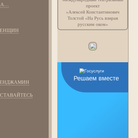
НА…
проект
«Алексей Константинович
Толстой «На Русь взирая
русским оком»
ЖЕНЩИН
Решаем вместе
БЕНДЖАМИН
ССТАВАЙТЕСЬ