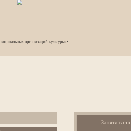
униципальных организаций культуры»
•
Занятa в сп