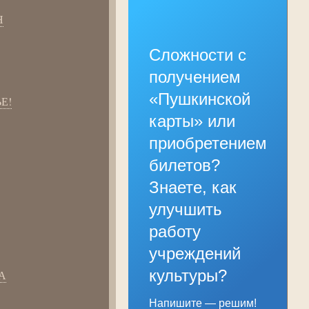
Н
Сложности с
получением
«Пушкинской
Е!
карты» или
приобретением
билетов?
Знаете, как
улучшить
работу
учреждений
культуры?
А
Напишите — решим!